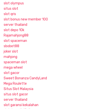
slot olympus
situs slot
slot qris
slot bonus new member 100
server thailand
slot depo 10k
Rajamahjong88
slot spaceman
sbobet88
joker slot
mahjong
spaceman slot
mega wheel
slot gacor
Sweet Bonanza CandyLand
Mega Roulette
Situs Slot Malaysia
situs slot gacor
server thailand
slot garansi kekalahan