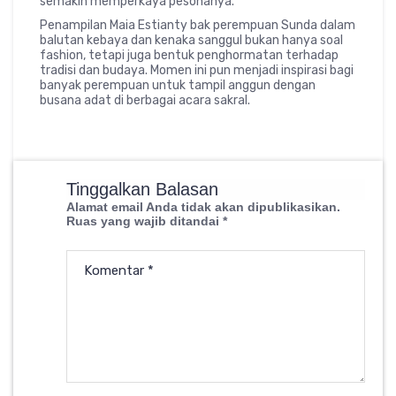
semakin memperkaya pesonanya.
Penampilan Maia Estianty bak perempuan Sunda dalam
balutan kebaya dan kenaka sanggul bukan hanya soal
fashion, tetapi juga bentuk penghormatan terhadap
tradisi dan budaya. Momen ini pun menjadi inspirasi bagi
banyak perempuan untuk tampil anggun dengan
busana adat di berbagai acara sakral.
Tinggalkan Balasan
Alamat email Anda tidak akan dipublikasikan.
Ruas yang wajib ditandai
*
Komentar
*