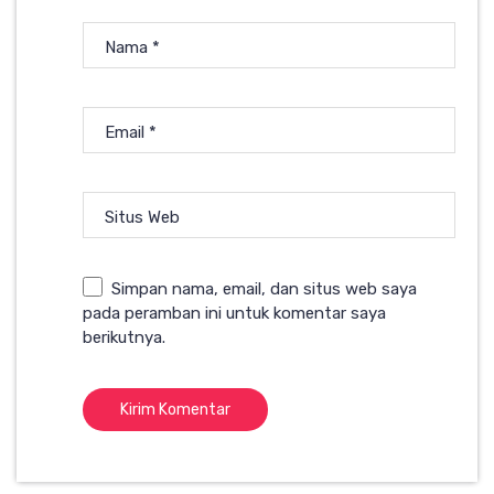
Nama
*
Email
*
Situs Web
Simpan nama, email, dan situs web saya
pada peramban ini untuk komentar saya
berikutnya.