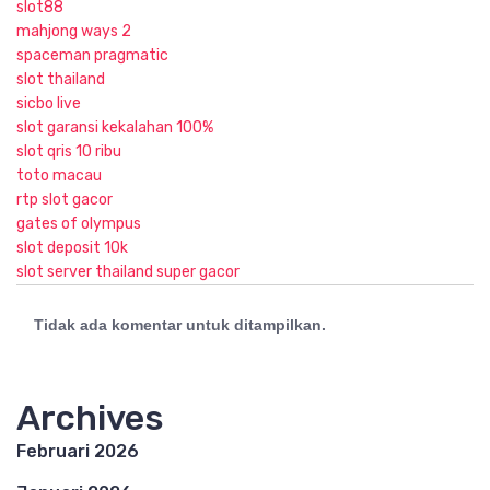
slot88
mahjong ways 2
spaceman pragmatic
slot thailand
sicbo live
slot garansi kekalahan 100%
slot qris 10 ribu
toto macau
rtp slot gacor
gates of olympus
slot deposit 10k
slot server thailand super gacor
Tidak ada komentar untuk ditampilkan.
Archives
Februari 2026