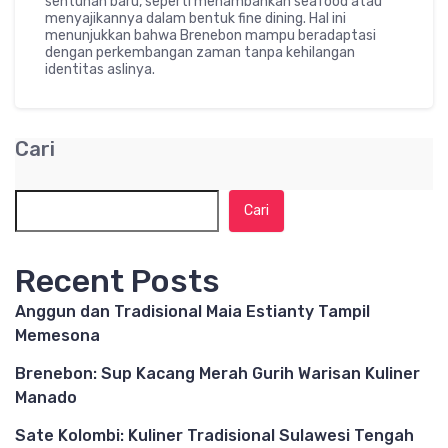
sentuhan baru, seperti menambahkan seafood atau
menyajikannya dalam bentuk fine dining. Hal ini
menunjukkan bahwa Brenebon mampu beradaptasi
dengan perkembangan zaman tanpa kehilangan
identitas aslinya.
Cari
Cari
Recent Posts
Anggun dan Tradisional Maia Estianty Tampil
Memesona
Brenebon: Sup Kacang Merah Gurih Warisan Kuliner
Manado
Sate Kolombi: Kuliner Tradisional Sulawesi Tengah