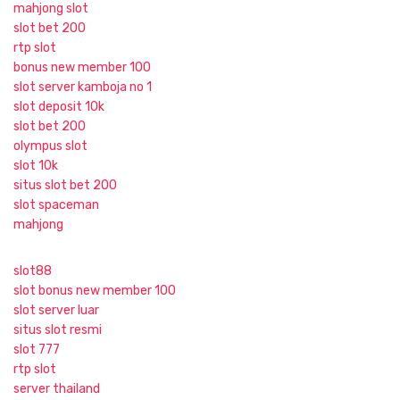
mahjong slot
slot bet 200
rtp slot
bonus new member 100
slot server kamboja no 1
slot deposit 10k
slot bet 200
olympus slot
slot 10k
situs slot bet 200
slot spaceman
mahjong
slot88
slot bonus new member 100
slot server luar
situs slot resmi
slot 777
rtp slot
server thailand