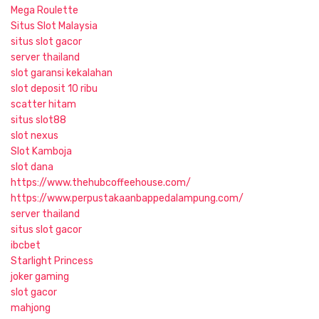
Mega Roulette
Situs Slot Malaysia
situs slot gacor
server thailand
slot garansi kekalahan
slot deposit 10 ribu
scatter hitam
situs slot88
slot nexus
Slot Kamboja
slot dana
https://www.thehubcoffeehouse.com/
https://www.perpustakaanbappedalampung.com/
server thailand
situs slot gacor
ibcbet
Starlight Princess
joker gaming
slot gacor
mahjong