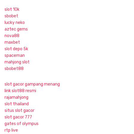
slot 10k
sbobet
lucky neko
aztec gems
nova88
maxbet
slot depo 5k
spaceman
mahjong slot
sbobet88
slot gacor gampang menang
link slot88 resmi
rajamahjong
slot thailand
situs slot gacor
slot gacor 777
gates of olympus
rtp live