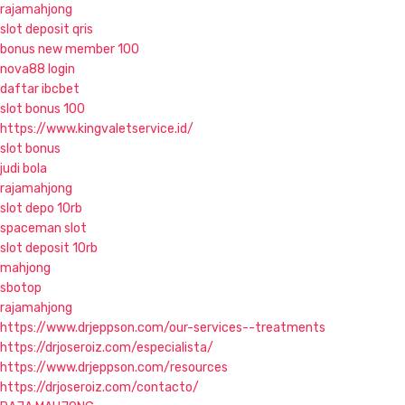
rajamahjong
slot deposit qris
bonus new member 100
nova88 login
daftar ibcbet
slot bonus 100
https://www.kingvaletservice.id/
slot bonus
judi bola
rajamahjong
slot depo 10rb
spaceman slot
slot deposit 10rb
mahjong
sbotop
rajamahjong
https://www.drjeppson.com/our-services--treatments
https://drjoseroiz.com/especialista/
https://www.drjeppson.com/resources
https://drjoseroiz.com/contacto/