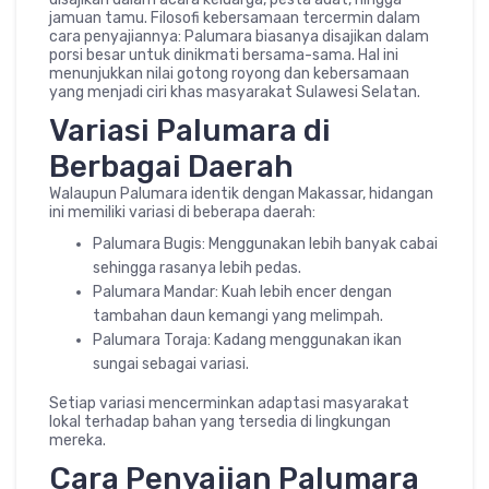
jamuan tamu. Filosofi kebersamaan tercermin dalam
cara penyajiannya: Palumara biasanya disajikan dalam
porsi besar untuk dinikmati bersama-sama. Hal ini
menunjukkan nilai gotong royong dan kebersamaan
yang menjadi ciri khas masyarakat Sulawesi Selatan.
Variasi Palumara di
Berbagai Daerah
Walaupun Palumara identik dengan Makassar, hidangan
ini memiliki variasi di beberapa daerah:
Palumara Bugis: Menggunakan lebih banyak cabai
sehingga rasanya lebih pedas.
Palumara Mandar: Kuah lebih encer dengan
tambahan daun kemangi yang melimpah.
Palumara Toraja: Kadang menggunakan ikan
sungai sebagai variasi.
Setiap variasi mencerminkan adaptasi masyarakat
lokal terhadap bahan yang tersedia di lingkungan
mereka.
Cara Penyajian Palumara