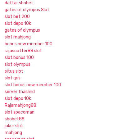
daftar sbobet
gates of olympus Slot
slot bet 200
slot depo 10k
gates of olympus
slot mahjong
bonus new member 100
rajascatter88 slot
slot bonus 100
slot olympus
situs slot
slot qris
slot bonus new member 100
server thailand
slot depo 10k
Rajamahjong88
slot spaceman
sbobet88
joker slot
mahjong