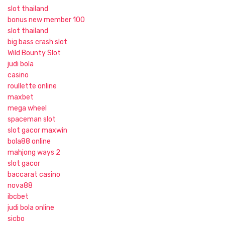
slot thailand
bonus new member 100
slot thailand
big bass crash slot
Wild Bounty Slot
judi bola
casino
roullette online
maxbet
mega wheel
spaceman slot
slot gacor maxwin
bola88 online
mahjong ways 2
slot gacor
baccarat casino
nova88
ibcbet
judi bola online
sicbo