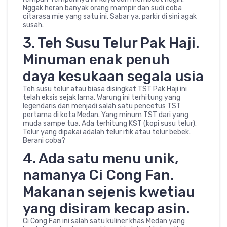
Nggak heran banyak orang mampir dan sudi coba
citarasa mie yang satu ini. Sabar ya, parkir di sini agak
susah.
3. Teh Susu Telur Pak Haji.
Minuman enak penuh
daya kesukaan segala usia
Teh susu telur atau biasa disingkat TST Pak Haji ini
telah eksis sejak lama. Warung ini terhitung yang
legendaris dan menjadi salah satu pencetus TST
pertama di kota Medan. Yang minum TST dari yang
muda sampe tua. Ada terhitung KST (kopi susu telur).
Telur yang dipakai adalah telur itik atau telur bebek.
Berani coba?
4. Ada satu menu unik,
namanya Ci Cong Fan.
Makanan sejenis kwetiau
yang disiram kecap asin.
Ci Cong Fan ini salah satu kuliner khas Medan yang