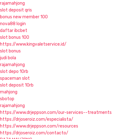
rajamahjong
slot deposit qris
bonus new member 100
nova88 login
daftar ibcbet
slot bonus 100
https://www.kingvaletservice.id/
slot bonus
judi bola
rajamahjong
slot depo 10rb
spaceman slot
slot deposit 10rb
mahjong
sbotop
rajamahjong
https://www.drjeppson.com/our-services--treatments
https://drjoseroiz.com/especialista/
https://www.drjeppson.com/resources
https://drjoseroiz.com/contacto/