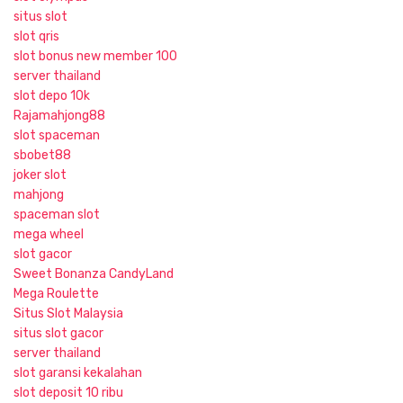
situs slot
slot qris
slot bonus new member 100
server thailand
slot depo 10k
Rajamahjong88
slot spaceman
sbobet88
joker slot
mahjong
spaceman slot
mega wheel
slot gacor
Sweet Bonanza CandyLand
Mega Roulette
Situs Slot Malaysia
situs slot gacor
server thailand
slot garansi kekalahan
slot deposit 10 ribu