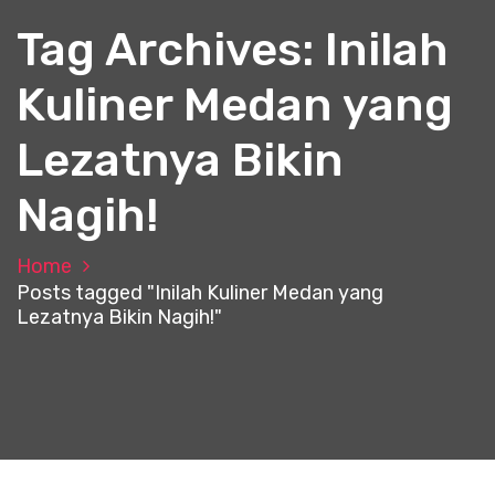
t
Tag Archives: Inilah
Kuliner Medan yang
Lezatnya Bikin
Nagih!
Home
Posts tagged "Inilah Kuliner Medan yang
Lezatnya Bikin Nagih!"