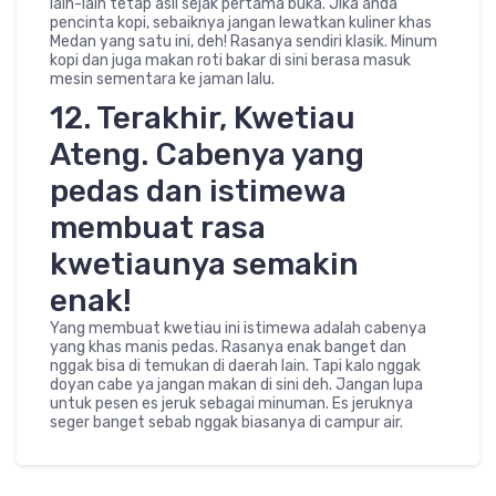
lain-lain tetap asli sejak pertama buka. Jika anda
pencinta kopi, sebaiknya jangan lewatkan kuliner khas
Medan yang satu ini, deh! Rasanya sendiri klasik. Minum
kopi dan juga makan roti bakar di sini berasa masuk
mesin sementara ke jaman lalu.
12. Terakhir, Kwetiau
Ateng. Cabenya yang
pedas dan istimewa
membuat rasa
kwetiaunya semakin
enak!
Yang membuat kwetiau ini istimewa adalah cabenya
yang khas manis pedas. Rasanya enak banget dan
nggak bisa di temukan di daerah lain. Tapi kalo nggak
doyan cabe ya jangan makan di sini deh. Jangan lupa
untuk pesen es jeruk sebagai minuman. Es jeruknya
seger banget sebab nggak biasanya di campur air.