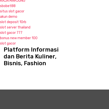
RAJA MAHJONG
sbobet88
situs slot gacor
akun demo
slot deposit 10rb
slot server thailand
slot gacor 777
bonus new member 100
slot gacor
Platform Informasi
S
k
dan Berita Kuliner,
i
Bisnis, Fashion
p
t
o
c
o
n
t
e
n