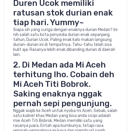
Duren Ucok memiliki
ratusan stok durian enak
tiap hari. Yummy~
Siapa sih yang curiga dengan enaknya durian Medan? Ini
nih salah satu kota penyedia durian enak sepanjang
tahun, Durian Ucok. Paling enak kalo makan langsung
durian-durian ini di tempatnya. Tahu-tahu telah sisa
kulit aja. Rasanya lebih enak dibanding durian di daerah
lain.
2. Di Medan ada Mi Aceh
terhitung lho. Cobain deh
Mi Aceh Titi Bobrok.
Saking enaknya nggak
pernah sepi pengunjung.
Nggak wajib ke Aceh untuk nyoba mi Aceh. Sebab, salah
satu kuliner khas Medan yang bisa anda cicipi adalah
mie Aceh Titi Bobrok. Medan memiliki satu yang
rasanya juara. Entah apa bumbunya, tetapi rasa
rempah-rempahnya ini kaya dan membuat nagih.