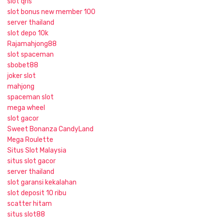
slot qris
slot bonus new member 100
server thailand
slot depo 10k
Rajamahjong88
slot spaceman
sbobet88
joker slot
mahjong
spaceman slot
mega wheel
slot gacor
Sweet Bonanza CandyLand
Mega Roulette
Situs Slot Malaysia
situs slot gacor
server thailand
slot garansi kekalahan
slot deposit 10 ribu
scatter hitam
situs slot88