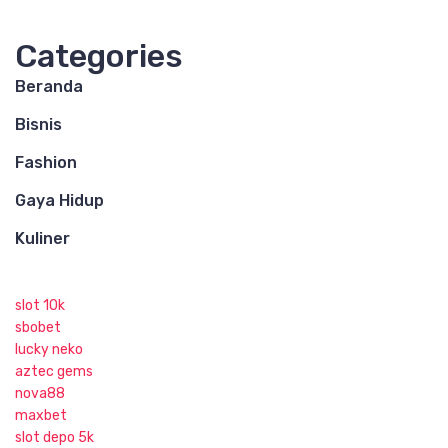
Categories
Beranda
Bisnis
Fashion
Gaya Hidup
Kuliner
slot 10k
sbobet
lucky neko
aztec gems
nova88
maxbet
slot depo 5k