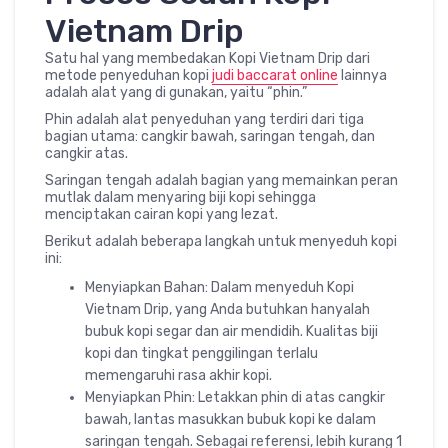
Vietnam Drip
Satu hal yang membedakan Kopi Vietnam Drip dari
metode penyeduhan kopi
judi baccarat online
lainnya
adalah alat yang di gunakan, yaitu “phin.”
Phin adalah alat penyeduhan yang terdiri dari tiga
bagian utama: cangkir bawah, saringan tengah, dan
cangkir atas.
Saringan tengah adalah bagian yang memainkan peran
mutlak dalam menyaring biji kopi sehingga
menciptakan cairan kopi yang lezat.
Berikut adalah beberapa langkah untuk menyeduh kopi
ini:
Menyiapkan Bahan: Dalam menyeduh Kopi
Vietnam Drip, yang Anda butuhkan hanyalah
bubuk kopi segar dan air mendidih. Kualitas biji
kopi dan tingkat penggilingan terlalu
memengaruhi rasa akhir kopi.
Menyiapkan Phin: Letakkan phin di atas cangkir
bawah, lantas masukkan bubuk kopi ke dalam
saringan tengah. Sebagai referensi, lebih kurang 1