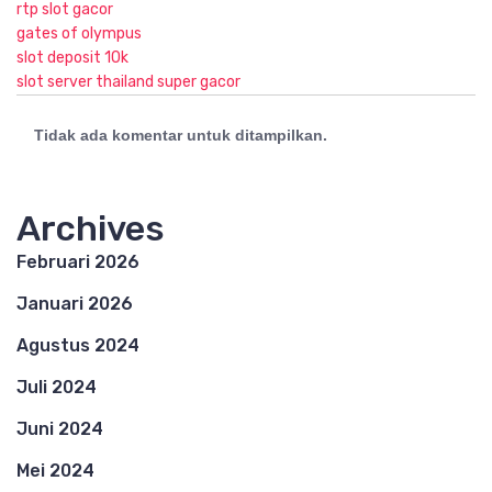
rtp slot gacor
gates of olympus
slot deposit 10k
slot server thailand super gacor
Tidak ada komentar untuk ditampilkan.
Archives
Februari 2026
Januari 2026
Agustus 2024
Juli 2024
Juni 2024
Mei 2024