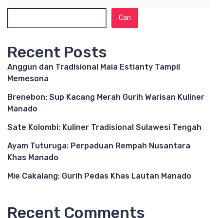
Cari
Recent Posts
Anggun dan Tradisional Maia Estianty Tampil
Memesona
Brenebon: Sup Kacang Merah Gurih Warisan Kuliner
Manado
Sate Kolombi: Kuliner Tradisional Sulawesi Tengah
Ayam Tuturuga: Perpaduan Rempah Nusantara
Khas Manado
Mie Cakalang: Gurih Pedas Khas Lautan Manado
Recent Comments