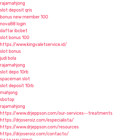
rajamahjong
slot deposit qris
bonus new member 100
nova88 login
daftar ibcbet
slot bonus 100
https://www.kingvaletservice.id/
slot bonus
judi bola
rajamahjong
slot depo 10rb
spaceman slot
slot deposit 10rb
mahjong
sbotop
rajamahjong
https://www.drjeppson.com/our-services--treatments
https://drjoseroiz.com/especialista/
https://www.drjeppson.com/resources
https://drjoseroiz.com/contacto/