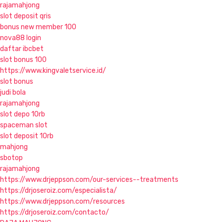
rajamahjong
slot deposit qris
bonus new member 100
nova88 login
daftar ibcbet
slot bonus 100
https://www.kingvaletservice.id/
slot bonus
judi bola
rajamahjong
slot depo 10rb
spaceman slot
slot deposit 10rb
mahjong
sbotop
rajamahjong
https://www.drjeppson.com/our-services--treatments
https://drjoseroiz.com/especialista/
https://www.drjeppson.com/resources
https://drjoseroiz.com/contacto/