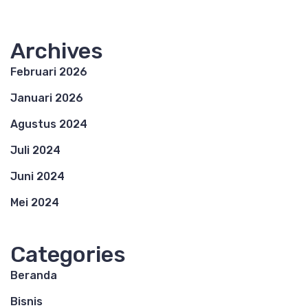
Archives
Februari 2026
Januari 2026
Agustus 2024
Juli 2024
Juni 2024
Mei 2024
Categories
Beranda
Bisnis