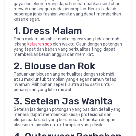
gaya dan elemen yang dapat menambahkan sentuhan
mewah dan anggun pada penampilan. Berikut adalah
beberapa jenis fashion wanita yang dapat memberikan
kesan elegan.
1. Dress Malam
Gaun malam adalah simbol elegansi yang tidak pernah
lekang
keluaran sgp
oleh waktu. Gaun dengan potongan
yang tepat dan bahan yang berkualitas tinggi dapat
memberikan kesan anggun dan memikat.
2. Blouse dan Rok
Paduankan blouse yang berkualitas dengan rok midi
atau maxi untuk tampilan yang elegan namun tetap
nyaman. Pilih bahan seperti sutra atau satin untuk
penampilan yang lebih mewah.
3. Setelan Jas Wanita
Setelan jas dengan potongan yang pas dan detail yang
menarik dapat memberikan kesan profesional dan
elegan pada saat yang bersamaan. Padukan dengan
aksesori minimalis untuk tampilan yang klasik.