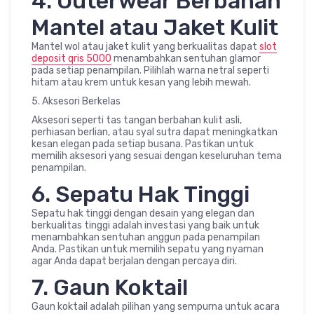
4. Outerwear Berbahan
Mantel atau Jaket Kulit
Mantel wol atau jaket kulit yang berkualitas dapat
slot
deposit qris 5000
menambahkan sentuhan glamor
pada setiap penampilan. Pilihlah warna netral seperti
hitam atau krem untuk kesan yang lebih mewah.
5. Aksesori Berkelas
Aksesori seperti tas tangan berbahan kulit asli,
perhiasan berlian, atau syal sutra dapat meningkatkan
kesan elegan pada setiap busana. Pastikan untuk
memilih aksesori yang sesuai dengan keseluruhan tema
penampilan.
6. Sepatu Hak Tinggi
Sepatu hak tinggi dengan desain yang elegan dan
berkualitas tinggi adalah investasi yang baik untuk
menambahkan sentuhan anggun pada penampilan
Anda. Pastikan untuk memilih sepatu yang nyaman
agar Anda dapat berjalan dengan percaya diri.
7. Gaun Koktail
Gaun koktail adalah pilihan yang sempurna untuk acara