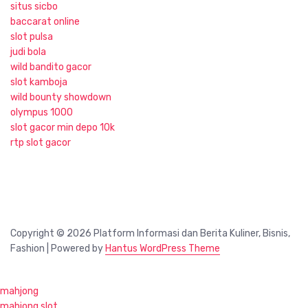
situs sicbo
baccarat online
slot pulsa
judi bola
wild bandito gacor
slot kamboja
wild bounty showdown
olympus 1000
slot gacor min depo 10k
rtp slot gacor
Copyright © 2026 Platform Informasi dan Berita Kuliner, Bisnis,
Fashion | Powered by
Hantus WordPress Theme
mahjong
mahjong slot