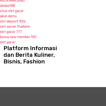
RAJA MAHJONG
sbobet88
situs slot gacor
akun demo
slot deposit 10rb
slot server thailand
slot gacor 777
bonus new member 100
slot gacor
Platform Informasi
S
k
dan Berita Kuliner,
i
Bisnis, Fashion
p
t
o
c
o
n
t
e
n