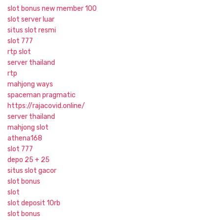
slot bonus new member 100
slot server luar
situs slot resmi
slot 777
rtp slot
server thailand
rtp
mahjong ways
spaceman pragmatic
https://rajacovid.online/
server thailand
mahjong slot
athena168
slot 777
depo 25 + 25
situs slot gacor
slot bonus
slot
slot deposit 10rb
slot bonus