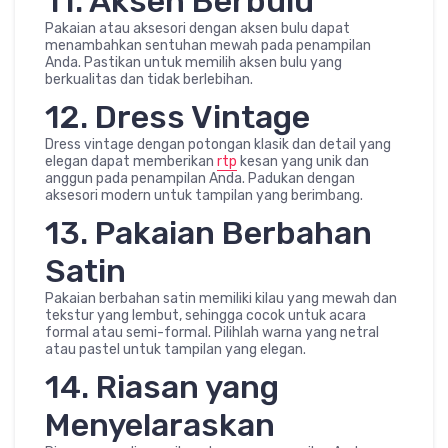
11. Aksen Berbulu
Pakaian atau aksesori dengan aksen bulu dapat
menambahkan sentuhan mewah pada penampilan
Anda. Pastikan untuk memilih aksen bulu yang
berkualitas dan tidak berlebihan.
12. Dress Vintage
Dress vintage dengan potongan klasik dan detail yang
elegan dapat memberikan
rtp
kesan yang unik dan
anggun pada penampilan Anda. Padukan dengan
aksesori modern untuk tampilan yang berimbang.
13. Pakaian Berbahan
Satin
Pakaian berbahan satin memiliki kilau yang mewah dan
tekstur yang lembut, sehingga cocok untuk acara
formal atau semi-formal. Pilihlah warna yang netral
atau pastel untuk tampilan yang elegan.
14. Riasan yang
Menyelaraskan