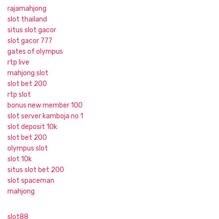
rajamahjong
slot thailand
situs slot gacor
slot gacor 777
gates of olympus
rtp live
mahjong slot
slot bet 200
rtp slot
bonus new member 100
slot server kamboja no 1
slot deposit 10k
slot bet 200
olympus slot
slot 10k
situs slot bet 200
slot spaceman
mahjong
slot88