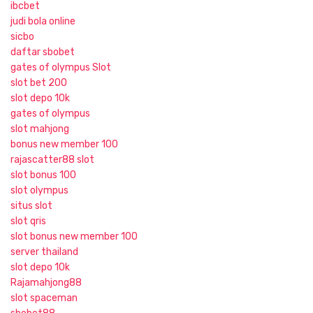
ibcbet
judi bola online
sicbo
daftar sbobet
gates of olympus Slot
slot bet 200
slot depo 10k
gates of olympus
slot mahjong
bonus new member 100
rajascatter88 slot
slot bonus 100
slot olympus
situs slot
slot qris
slot bonus new member 100
server thailand
slot depo 10k
Rajamahjong88
slot spaceman