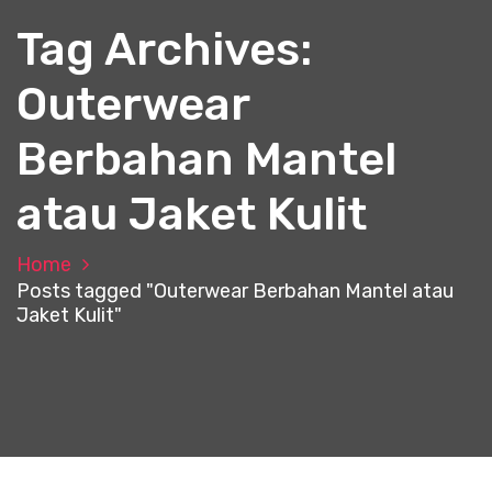
t
Tag Archives:
Outerwear
Berbahan Mantel
atau Jaket Kulit
Home
Posts tagged "Outerwear Berbahan Mantel atau
Jaket Kulit"