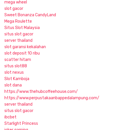
mega wheel
slot gacor
Sweet Bonanza CandyLand
Mega Roulette
Situs Slot Malaysia
situs slot gacor
server thailand
slot garansi kekalahan
slot deposit 10 ribu
scatter hitam
situs slot88
slot nexus
Slot Kamboja
slot dana
https://www.thehubcoffeehouse.com/
https://www.perpustakaanbappedalampung.com/
server thailand
situs slot gacor
ibcbet
Starlight Princess
joker gaming