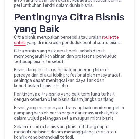
Info yang relevan dan akurat kepada penduduk perihal
pertumbuhan terkini dalam dunia bisnis.
Pentingnya Citra Bisnis
yang Baik
Citra bisnis merupakan persepsi atau uraian
roulette
online
yang di miliki oleh penduduk perihal suatu bisnis.
Citra bisnis yang baik amat perlu sebab dapat
mempengaruhi keyakinan dan preferensi penduduk
terhadap bisnis tersebut.
Bisnis dengan citra yang baik cenderung lebih di
percaya dan di akui lebih profesional oleh masyarakat,
sehingga dapat meningkatkan daya tarik dan
keberhasilan bisnis tersebut.
Pentingnya citra bisnis yang baik terhitung terkait
dengan keberlanjutan bisnis dalam jangka panjang.
Bisnis yang mempunyai citra yang baik cenderung lebih
gampang beroleh pertolongan dari masyarakat, baik
dalam wujud pelanggan setia maupun mitra bisnis.
Selain itu, citra bisnis yang baik terhitung dapat
mendukung bisnis dalam menanggulangi krisis atau
konflik yang barangkali terjadi.