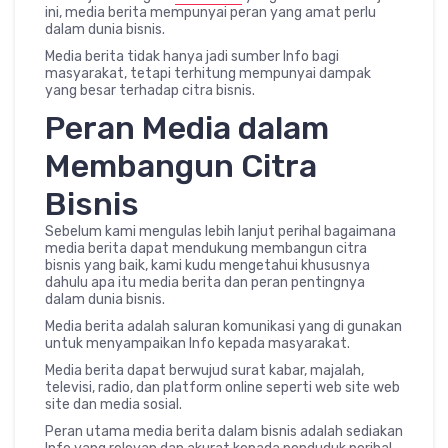
ini, media berita mempunyai peran yang amat perlu
dalam dunia bisnis.
Media berita tidak hanya jadi sumber Info bagi
masyarakat, tetapi terhitung mempunyai dampak
yang besar terhadap citra bisnis.
Peran Media dalam
Membangun Citra
Bisnis
Sebelum kami mengulas lebih lanjut perihal bagaimana
media berita dapat mendukung membangun citra
bisnis yang baik, kami kudu mengetahui khususnya
dahulu apa itu media berita dan peran pentingnya
dalam dunia bisnis.
Media berita adalah saluran komunikasi yang di gunakan
untuk menyampaikan Info kepada masyarakat.
Media berita dapat berwujud surat kabar, majalah,
televisi, radio, dan platform online seperti web site web
site dan media sosial.
Peran utama media berita dalam bisnis adalah sediakan