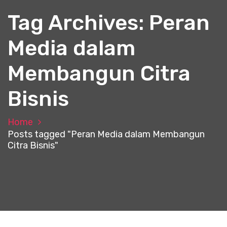
t
Tag Archives: Peran
Media dalam
Membangun Citra
Bisnis
Home
Posts tagged "Peran Media dalam Membangun
Citra Bisnis"