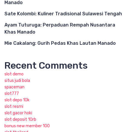
Manado
Sate Kolombi: Kuliner Tradisional Sulawesi Tengah
Ayam Tuturuga: Perpaduan Rempah Nusantara
Khas Manado
Mie Cakalang: Gurih Pedas Khas Lautan Manado
Recent Comments
slot demo
situs judi bola
spaceman
slot777
slot depo 10k
slot resmi
slot gacor hoki
slot deposit 10rb
bonus new member 100