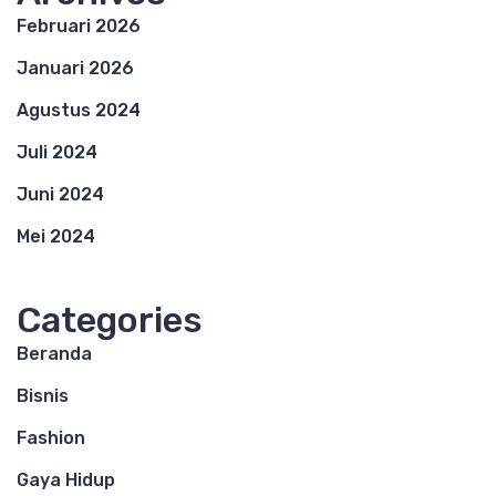
Februari 2026
Januari 2026
Agustus 2024
Juli 2024
Juni 2024
Mei 2024
Categories
Beranda
Bisnis
Fashion
Gaya Hidup