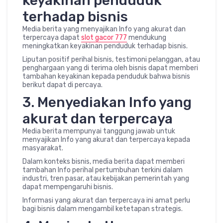
keyakinan penduduk
terhadap bisnis
Media berita yang menyajikan Info yang akurat dan
terpercaya dapat
slot gacor 777
mendukung
meningkatkan keyakinan penduduk terhadap bisnis.
Liputan positif perihal bisnis, testimoni pelanggan, atau
penghargaan yang di terima oleh bisnis dapat memberi
tambahan keyakinan kepada penduduk bahwa bisnis
berikut dapat di percaya.
3. Menyediakan Info yang
akurat dan terpercaya
Media berita mempunyai tanggung jawab untuk
menyajikan Info yang akurat dan terpercaya kepada
masyarakat.
Dalam konteks bisnis, media berita dapat memberi
tambahan Info perihal pertumbuhan terkini dalam
industri, tren pasar, atau kebijakan pemerintah yang
dapat mempengaruhi bisnis.
Informasi yang akurat dan terpercaya ini amat perlu
bagi bisnis dalam mengambil ketetapan strategis.