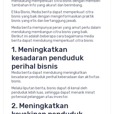
mendukung memperkuat citra bisnis dengan memberi
tambahan Info yang akurat dan berimbang.
Etika Bisnis, Media berita dapat memperkuat citra
bisnis yang baik dengan menginformasikan praktik
bisnis yang etis dan bertanggung jawab.
Media berita mempunyai peran yang amat perlu dalam
mendukung membangun citra bisnis yang baik.
Berikut ini adalah beberapa cara bagaimana media
berita dapat mendukung memperkuat citra bisnis:
1. Meningkatkan
kesadaran penduduk
perihal bisnis
Media berita dapat mendukung meningkatkan
kesadaran penduduk perihal keberadaan dan aktivitas
bisnis.
Melalui liputan berita, bisnis dapat di kenal oleh
penduduk lebih luas, sehingga dapat menarik minat
potensial pelanggan atau investor.
2. Meningkatkan