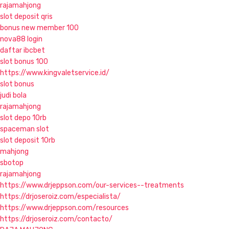
rajamahjong
slot deposit qris
bonus new member 100
nova88 login
daftar ibcbet
slot bonus 100
https://www.kingvaletservice.id/
slot bonus
judi bola
rajamahjong
slot depo 10rb
spaceman slot
slot deposit 10rb
mahjong
sbotop
rajamahjong
https://www.drjeppson.com/our-services--treatments
https://drjoseroiz.com/especialista/
https://www.drjeppson.com/resources
https://drjoseroiz.com/contacto/