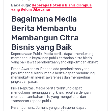
Baca Juga:
Beberapa Potensi Bisnis di Papua
yang Belum Diketahui
Bagaimana Media
Berita Membantu
Membangun Citra
Bisnis yang Baik
Kepercayaan Publik, Media berita dapat mendukung
membangun keyakinan publik terhadap citra bisnis
yang baik lewat pemberitaan yang objektif dan akurat.
Brand Awareness, Dengan ada pemberitaan yang
positif perihal bisnis, media berita dapat mendukung
meningkatkan merek awareness dan memperluas
jangkauan pasar.
Krisis Reputasi, Media berita terhitung dapat
mendukung menanggulangi krisis reputasi dengan
memberi tambahan Info yang mengetahui dan
transparan kepada publik.
Peran Jurnalis, Jurnalis yang profesional dapat