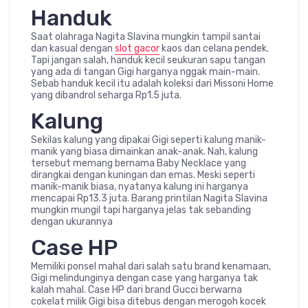
Handuk
Saat olahraga Nagita Slavina mungkin tampil santai
dan kasual dengan
slot gacor
kaos dan celana pendek.
Tapi jangan salah, handuk kecil seukuran sapu tangan
yang ada di tangan Gigi harganya nggak main-main.
Sebab handuk kecil itu adalah koleksi dari Missoni Home
yang dibandrol seharga Rp1.5 juta.
Kalung
Sekilas kalung yang dipakai Gigi seperti kalung manik-
manik yang biasa dimainkan anak-anak. Nah, kalung
tersebut memang bernama Baby Necklace yang
dirangkai dengan kuningan dan emas. Meski seperti
manik-manik biasa, nyatanya kalung ini harganya
mencapai Rp13.3 juta. Barang printilan Nagita Slavina
mungkin mungil tapi harganya jelas tak sebanding
dengan ukurannya
Case HP
Memiliki ponsel mahal dari salah satu brand kenamaan,
Gigi melindunginya dengan case yang harganya tak
kalah mahal. Case HP dari brand Gucci berwarna
cokelat milik Gigi bisa ditebus dengan merogoh kocek