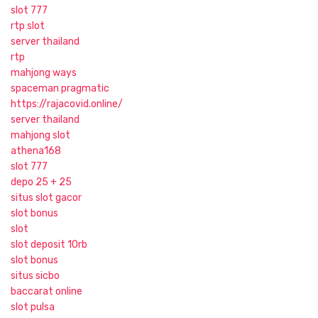
slot 777
rtp slot
server thailand
rtp
mahjong ways
spaceman pragmatic
https://rajacovid.online/
server thailand
mahjong slot
athena168
slot 777
depo 25 + 25
situs slot gacor
slot bonus
slot
slot deposit 10rb
slot bonus
situs sicbo
baccarat online
slot pulsa