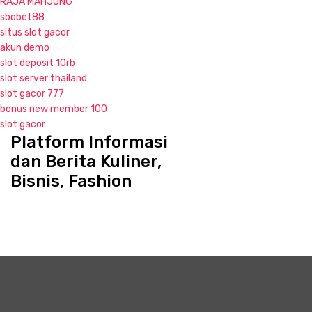
RAJA MAHJONG
sbobet88
situs slot gacor
akun demo
slot deposit 10rb
slot server thailand
slot gacor 777
bonus new member 100
slot gacor
Platform Informasi
S
k
dan Berita Kuliner,
i
Bisnis, Fashion
p
t
o
c
o
n
t
e
n