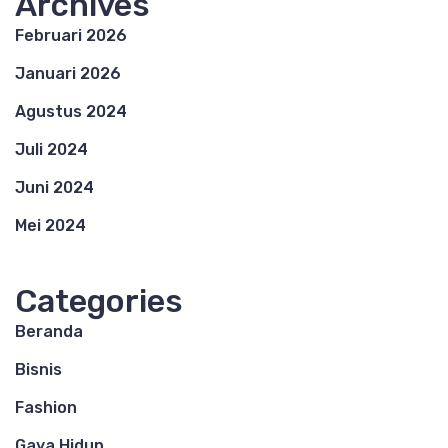
Archives
Februari 2026
Januari 2026
Agustus 2024
Juli 2024
Juni 2024
Mei 2024
Categories
Beranda
Bisnis
Fashion
Gaya Hidup