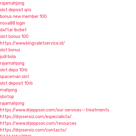
rajamahjong
slot deposit qris
bonus new member 100
nova88 login
daftar ibcbet
slot bonus 100
https://www.kingvaletservice.id/
slot bonus
judi bola
rajamahjong
slot depo 10rb
spaceman slot
slot deposit 10rb
mahjong
sbotop
rajamahjong
https://www.drjeppson.com/our-services--treatments
https://drjoseroiz.com/especialista/
https://www.drjeppson.com/resources
https://drjoseroiz.com/contacto/