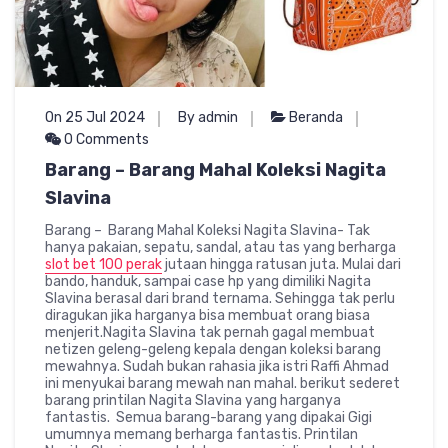
On 25 Jul 2024
By admin
Beranda
0 Comments
Barang – Barang Mahal Koleksi Nagita
Slavina
Barang – Barang Mahal Koleksi Nagita Slavina- Tak
hanya pakaian, sepatu, sandal, atau tas yang berharga
slot bet 100 perak
jutaan hingga ratusan juta. Mulai dari
bando, handuk, sampai case hp yang dimiliki Nagita
Slavina berasal dari brand ternama. Sehingga tak perlu
diragukan jika harganya bisa membuat orang biasa
menjerit.Nagita Slavina tak pernah gagal membuat
netizen geleng-geleng kepala dengan koleksi barang
mewahnya. Sudah bukan rahasia jika istri Raffi Ahmad
ini menyukai barang mewah nan mahal. berikut sederet
barang printilan Nagita Slavina yang harganya
fantastis. Semua barang-barang yang dipakai Gigi
umumnya memang berharga fantastis. Printilan