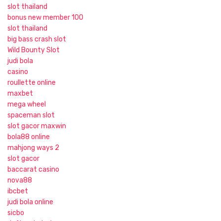
slot thailand
bonus new member 100
slot thailand
big bass crash slot
Wild Bounty Slot
judi bola
casino
roullette online
maxbet
mega wheel
spaceman slot
slot gacor maxwin
bola88 online
mahjong ways 2
slot gacor
baccarat casino
nova88
ibcbet
judi bola online
sicbo