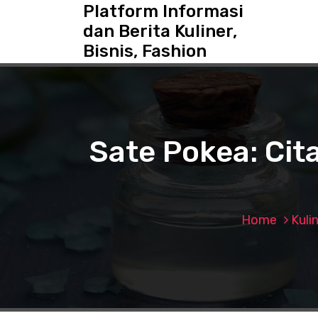
S
Platform Informasi
k
dan Berita Kuliner,
i
Bisnis, Fashion
p
t
o
c
o
n
Sate Pokea: Ci
t
e
n
t
Home
Kuli