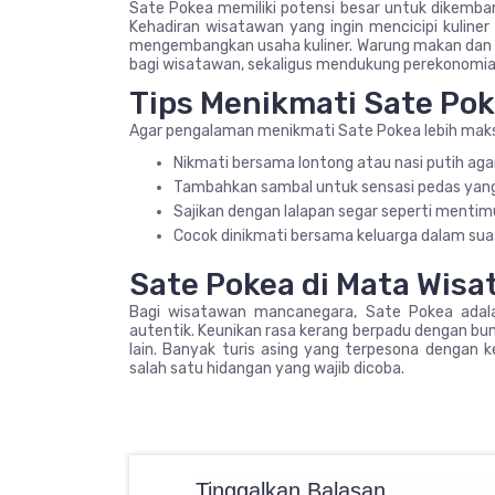
Sate Pokea memiliki potensi besar untuk dikemban
Kehadiran wisatawan yang ingin mencicipi kuline
mengembangkan usaha kuliner. Warung makan dan 
bagi wisatawan, sekaligus mendukung perekonomia
Tips Menikmati Sate Po
Agar pengalaman menikmati Sate Pokea lebih maksima
Nikmati bersama lontong atau nasi putih agar
Tambahkan sambal untuk sensasi pedas yan
Sajikan dengan lalapan segar seperti menti
Cocok dinikmati bersama keluarga dalam sua
Sate Pokea di Mata Wisa
Bagi wisatawan mancanegara, Sate Pokea adal
autentik. Keunikan rasa kerang berpadu dengan bu
lain. Banyak turis asing yang terpesona dengan 
salah satu hidangan yang wajib dicoba.
Tinggalkan Balasan