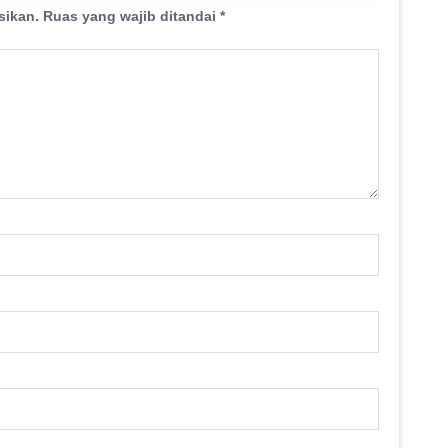
sikan.
Ruas yang wajib ditandai
*