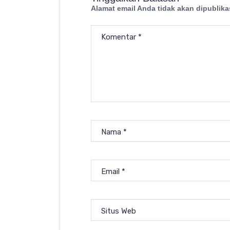
Alamat email Anda tidak akan dipublika
Komentar
*
Nama
*
Email
*
Situs Web