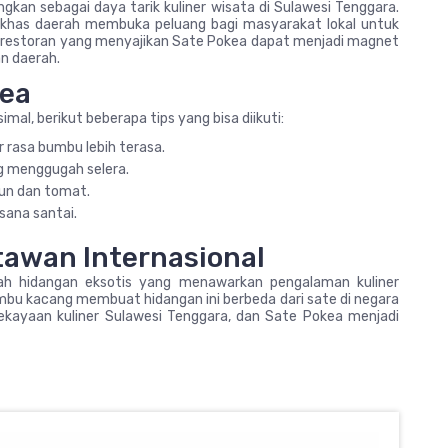
gkan sebagai daya tarik kuliner wisata di Sulawesi Tenggara.
r khas daerah membuka peluang bagi masyarakat lokal untuk
restoran yang menyajikan Sate Pokea dapat menjadi magnet
n daerah.
kea
l, berikut beberapa tips yang bisa diikuti:
 rasa bumbu lebih terasa.
g menggugah selera.
mun dan tomat.
sana santai.
tawan Internasional
ah hidangan eksotis yang menawarkan pengalaman kuliner
mbu kacang membuat hidangan ini berbeda dari sate di negara
kekayaan kuliner Sulawesi Tenggara, dan Sate Pokea menjadi