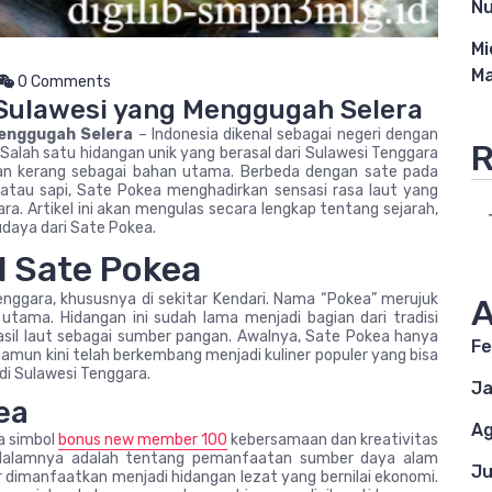
Nu
Mi
M
0 Comments
 Sulawesi yang Menggugah Selera
Menggugah Selera
– Indonesia dikenal sebagai negeri dengan
R
. Salah satu hidangan unik yang berasal dari Sulawesi Tenggara
an kerang sebagai bahan utama. Berbeda dengan sate pada
tau sapi, Sate Pokea menghadirkan sensasi rasa laut yang
. Artikel ini akan mengulas secara lengkap tentang sejarah,
udaya dari Sate Pokea.
l Sate Pokea
Tenggara, khususnya di sekitar Kendari. Nama “Pokea” merujuk
A
utama. Hidangan ini sudah lama menjadi bagian dari tradisi
sil laut sebagai sumber pangan. Awalnya, Sate Pokea hanya
Fe
namun kini telah berkembang menjadi kuliner populer yang bisa
di Sulawesi Tenggara.
Ja
kea
Ag
a simbol
bonus new member 100
kebersamaan dan kreativitas
di dalamnya adalah tentang pemanfaatan sumber daya alam
Ju
ir dimanfaatkan menjadi hidangan lezat yang bernilai ekonomi.