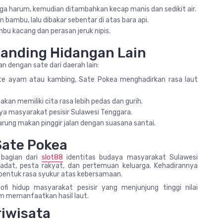
a harum, kemudian ditambahkan kecap manis dan sedikit air.
bambu, lalu dibakar sebentar di atas bara api.
bu kacang dan perasan jeruk nipis.
banding Hidangan Lain
n dengan sate dari daerah lain:
te ayam atau kambing, Sate Pokea menghadirkan rasa laut
an memiliki cita rasa lebih pedas dan gurih.
aya masyarakat pesisir Sulawesi Tenggara.
arung makan pinggir jalan dengan suasana santai.
Sate Pokea
 bagian dari
slot88
identitas budaya masyarakat Sulawesi
 adat, pesta rakyat, dan pertemuan keluarga. Kehadirannya
bentuk rasa syukur atas kebersamaan.
ofi hidup masyarakat pesisir yang menjunjung tinggi nilai
m memanfaatkan hasil laut.
riwisata